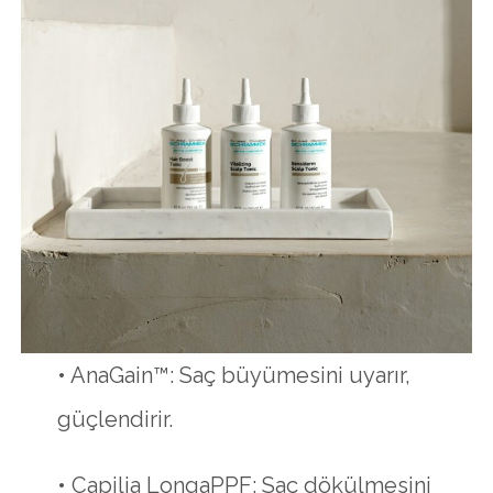
• AnaGain™: Saç büyümesini uyarır,
güçlendirir.
• Capilia LongaPPF: Saç dökülmesini