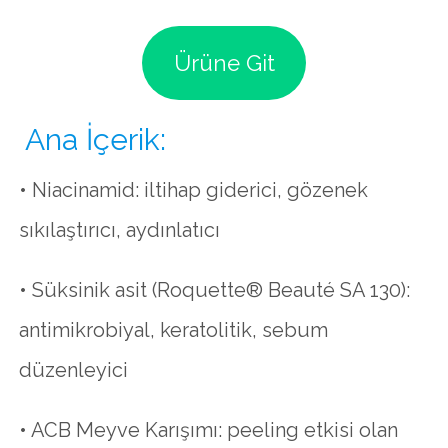
Ürüne Git
Ana İçerik:
• Niacinamid: iltihap giderici, gözenek
sıkılaştırıcı, aydınlatıcı
• Süksinik asit (Roquette® Beauté SA 130):
antimikrobiyal, keratolitik, sebum
düzenleyici
• ACB Meyve Karışımı: peeling etkisi olan