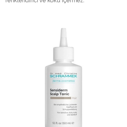
renklendirici ve koku içermez.