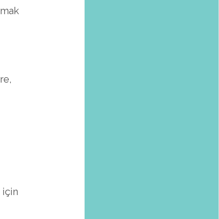
lamak
re,
için