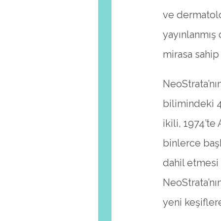
ve dermatolo
yayınlanmış d
mirasa sahip 
NeoStrata’nın
bilimindeki 4
ikili, 1974’t
binlerce baş
dahil etmesi 
NeoStrata’nı
yeni keşifler