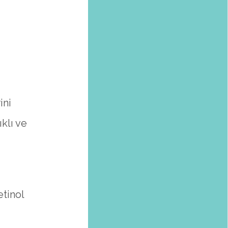
ini
klı ve
etinol