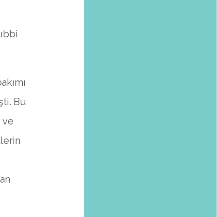
tıbbi
bakımı
şti. Bu
i ve
lerin
çan