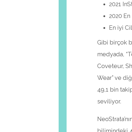
2021 InS
2020 En 
En iyi C
Gibi birçok 
medyada, “T
Coveteur, S
Wear” ve diğ
49,1 bin taki
seviliyor.
NeoStrata’nı
bilimindeki 4