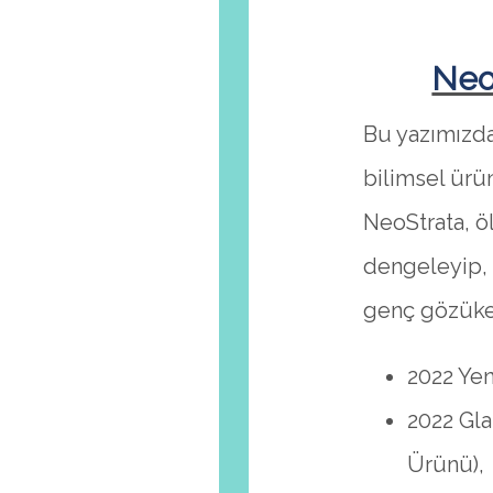
Neo
Bu yazımızda
bilimsel ürün
NeoStrata, öl
dengeleyip, 
genç gözüke
2022 Yen
2022 Gla
Ürünü),