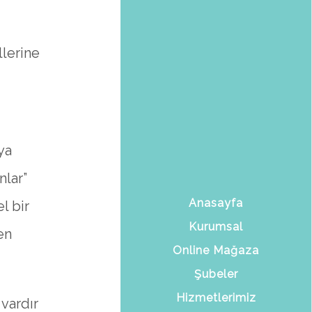
lerine
ya
nlar”
Anasayfa
l bir
Kurumsal
en
Online Mağaza
Şubeler
Hizmetlerimiz
vardır