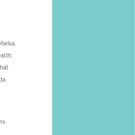
Marka,
alth,
hat
da
mı