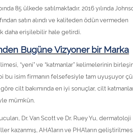
ında 85 ülkede satılmaktadır. 2016 yılında Johns
fından satın alındı ​​ve kaliteden ödün vermeden
k daha erişilebilir hale getirdi.
den Bugüne Vizyoner bir Marka
imesi, “yeni” ve “katmanlar” kelimelerinin birleşi
bi bu isim firmanın felsefesiyle tam uyuşuyor ç
göre cilt bakımında en iyi sonuçlar, cilt katmanla
yle mümkün.
cuları, Dr. Van Scott ve Dr. Ruey Yu, dermatoloji
ler kazanmış, AHA’ların ve PHA’ların geliştirilme