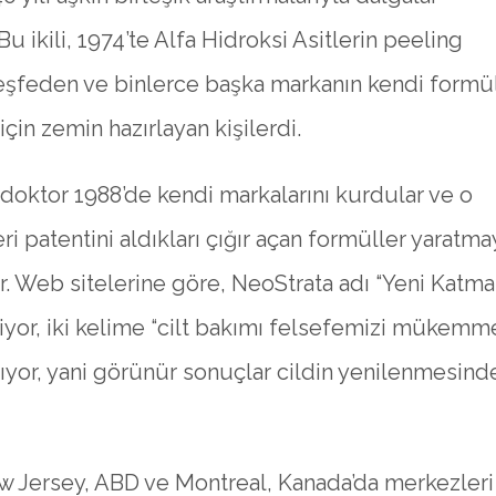
Bu ikili, 1974’te Alfa Hidroksi Asitlerin peeling
keşfeden ve binlerce başka markanın kendi formül
için zemin hazırlayan kişilerdi.
 doktor 1988’de kendi markalarını kurdular ve o
 patentini aldıkları çığır açan formüller yaratma
r. Web sitelerine göre, NeoStrata adı “Yeni Katma
iyor, iki kelime “cilt bakımı felsefemizi mükemme
tıyor, yani görünür sonuçlar cildin yenilenmesind
 Jersey, ABD ve Montreal, Kanada’da merkezleri 