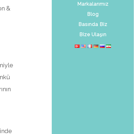
Markalarımız
on &
Blog
Basında Biz
Bize Ulaşın
miyle
ünkü
rının
sinde