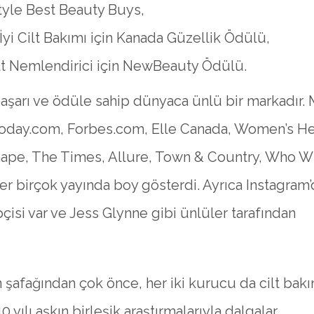
tyle Best Beauty Buys,
İyi Cilt Bakımı için Kanada Güzellik Ödülü,
ilt Nemlendirici için NewBeauty Ödülü.
başarı ve ödüle sahip dünyaca ünlü bir markadır. 
oday.com, Forbes.com, Elle Canada, Women’s He
hape, The Times, Allure, Town & Country, Who W
er birçok yayında boy gösterdi. Ayrıca Instagram’
pçisi var ve Jess Glynne gibi ünlüler tarafından
n şafağından çok önce, her iki kurucu da cilt bakı
0 yılı aşkın birleşik araştırmalarıyla dalgalar