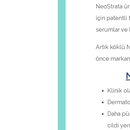
NeoStrata ür
için patentli
serumlar ve 
Artık köklü 
önce markanı
N
Klinik o
Dermato
Daha pür
cildi y