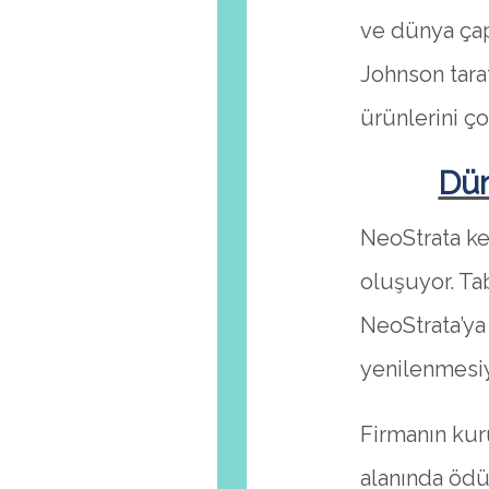
ve dünya çap
Johnson tara
ürünlerini ço
Dün
NeoStrata kel
oluşuyor. Ta
NeoStrata’ya 
yenilenmesi
Firmanın kuru
alanında ödül