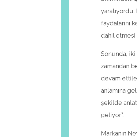
yaratıyordu. 
faydalarını 
dahil etmesi 
Sonunda, iki
zamandan beri
devam ettile
anlamına gel
şekilde anla
geliyor”.
Markanın New