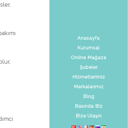
ler,
bakımı
Anasayfa
Kurumsal
Online Mağaza
lur,
Şubeler
Hizmetlerimiz
Markalarımız
Blog
Basında Biz
Bize Ulaşın
dımcı