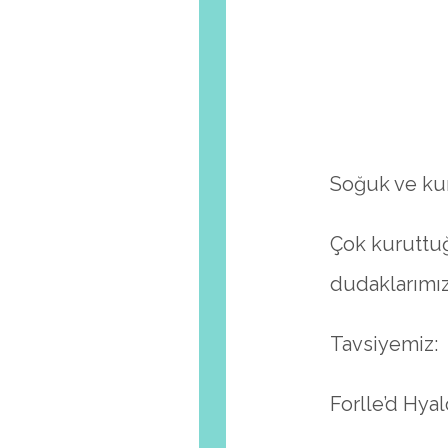
Soğuk ve kur
Çok kuruttu
dudaklarımız 
Tavsiyemiz:
Forlle’d Hya