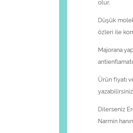
olur.
Düşük molekü
özleri ile ko
Majorana yap
antienflamat
Ürün fiyatı 
yazabilirsin
Dilerseniz E
Narmin hanım