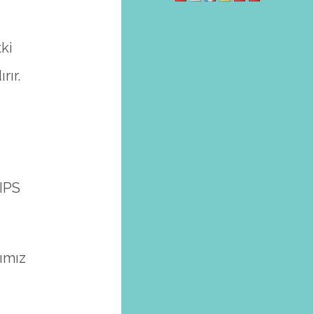
ki
rır.
LIPS
ımız