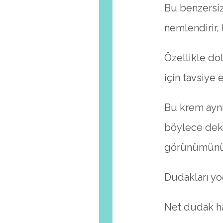
Bu benzersiz
nemlendirir, k
Özellikle do
için tavsiye e
Bu krem ayn
böylece dek
görünümünü g
Dudakları yo
Net dudak ha