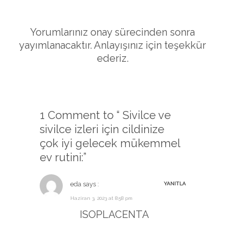
Yorumlarınız onay sürecinden sonra
yayımlanacaktır. Anlayışınız için teşekkür
ederiz.
1 Comment to “ Sivilce ve
sivilce izleri için cildinize
çok iyi gelecek mükemmel
ev rutini:”
eda
says :
YANITLA
Haziran 3, 2023 at 8:58 pm
ISOPLACENTA