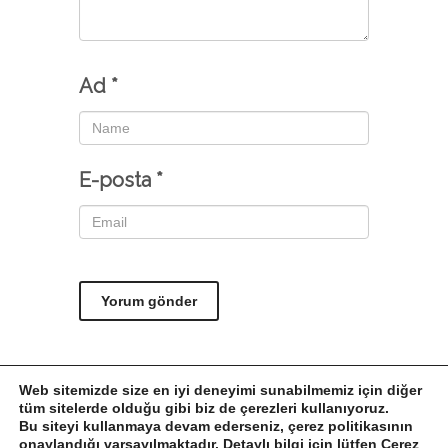
Ad
*
E-posta
*
Web sitemizde size en iyi deneyimi sunabilmemiz için diğer
tüm sitelerde olduğu gibi biz de çerezleri kullanıyoruz.
Bu siteyi kullanmaya devam ederseniz, çerez politikasının
onaylandığı varsayılmaktadır. Detaylı bilgi için lütfen
Çerez